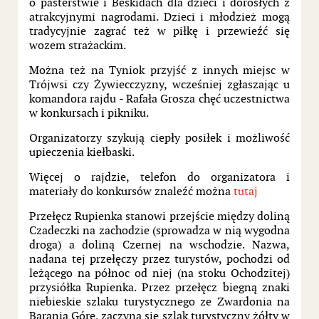
o pasterstwie i Beskidach dla dzieci i dorosłych z
atrakcyjnymi nagrodami. Dzieci i młodzież mogą
tradycyjnie zagrać też w piłkę i przewieźć się
wozem strażackim.
Można też na Tyniok przyjść z innych miejsc w
Trójwsi czy Żywiecczyzny, wcześniej zgłaszając u
komandora rajdu - Rafała Grosza chęć uczestnictwa
w konkursach i pikniku.
Organizatorzy szykują ciepły posiłek i możliwość
upieczenia kiełbaski.
Więcej o rajdzie, telefon do organizatora i
materiały do konkursów znaleźć można
tutaj
Przełęcz Rupienka stanowi przejście między doliną
Czadeczki na zachodzie (sprowadza w nią wygodna
droga) a doliną Czernej na wschodzie. Nazwa,
nadana tej przełęczy przez turystów, pochodzi od
leżącego na północ od niej (na stoku Ochodzitej)
przysiółka Rupienka. Przez przełęcz biegną znaki
niebieskie szlaku turystycznego ze Zwardonia na
Baranią Górę, zaczyna się szlak turystyczny żółty w