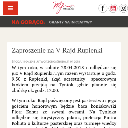
Facebook
YouT
NA GORĄCO:
GRANTY NA INICJATYWY
Zaproszenie na V Rajd Rupienki
ŚRODA, 11 04 2018
UTWORZONO: ŚRODA, 11 04 2018
W tym roku, w sobotę 28.04.2018 r. odbędzie się
już V Rajd Rupienki. Tym razem wystartuje o godz.
9.30 z Rupienki, skąd uczestnicy spacerowym
krokiem przejdą na Tyniok, gdzie planuje się
zbiórkę ok. godz. 12.00.
W tym roku Rajd poświęcony jest pasterstwu i jego
gościem honorowym będzie baca koniakowski
Piotr Kohut ze swymi owcami. Na Tynioku
odbędzie się turystyczny piknik, prelekcja Piotra
Kohuta o kulturze pasterskiej oraz turnieje wiedzy