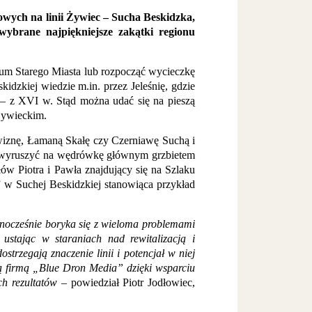
ejowych na linii Żywiec – Sucha Beskidzka,
ybrane najpiękniejsze zakątki regionu
um Starego Miasta lub rozpocząć wycieczkę
zkiej wiedzie m.in. przez Jeleśnię, gdzie
 – z XVI w. Stąd można udać się na pieszą
Żywieckim.
owiznę, Łamaną Skałę czy Czerniawę Suchą i
na wyruszyć na wędrówkę głównym grzbietem
w Piotra i Pawła znajdujący się na Szlaku
w Suchej Beskidzkiej stanowiąca przykład
ednocześnie boryka się z wieloma problemami
stając w staraniach nad rewitalizacją i
trzegają znaczenie linii i potencjał w niej
ną firmą „Blue Dron Media” dzięki wsparciu
h rezultatów
– powiedział Piotr Jodłowiec,