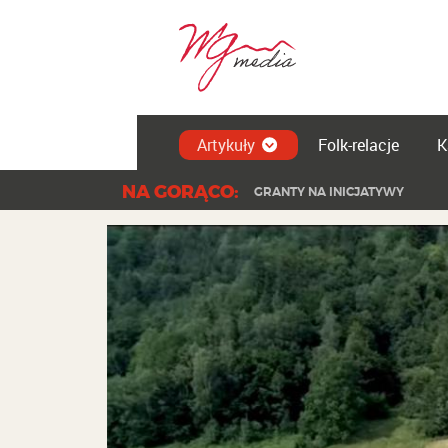
Artykuły
Folk-relacje
K
NA GORĄCO:
GRANTY NA INICJATYWY