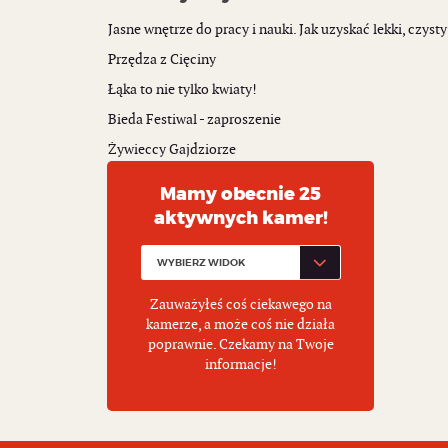
Jasne wnętrze do pracy i nauki. Jak uzyskać lekki, czysty
Przędza z Cięciny
Łąka to nie tylko kwiaty!
Bieda Festiwal - zaproszenie
Żywieccy Gajdziorze
Mamy obecnie 25
aktywnych kamer!
Zauważyłeś coś ciekawego na
kamerze, a może coś nie działa
poprawnie. Czekamy na Twoje
informacje!