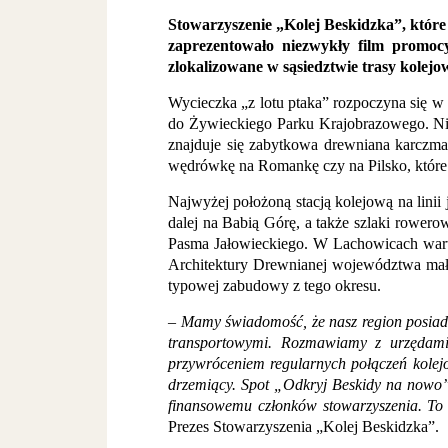
Stowarzyszenie „Kolej Beskidzka”, które o
zaprezentowało niezwykły film promoc
zlokalizowane w sąsiedztwie trasy kolejo
Wycieczka „z lotu ptaka” rozpoczyna się 
do Żywieckiego Parku Krajobrazowego. Nie
znajduje się zabytkowa drewniana karczma
wędrówkę na Romankę czy na Pilsko, które
Najwyżej położoną stacją kolejową na lini
dalej na Babią Górę, a także szlaki rowe
Pasma Jałowieckiego. W Lachowicach warto
Architektury Drewnianej województwa mał
typowej zabudowy z tego okresu.
–
Mamy świadomość, że nasz region posiada 
transportowymi. Rozmawiamy z urzędami 
przywróceniem regularnych połączeń kolejow
drzemiący. Spot „Odkryj Beskidy na nowo”,
finansowemu członków stowarzyszenia. To 
Prezes Stowarzyszenia „Kolej Beskidzka”.