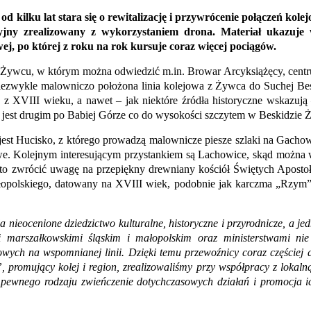
d kilku lat stara się o rewitalizację i przywrócenie połączeń kol
yjny zrealizowany z wykorzystaniem drona. Materiał ukazuje w
wej, po której z roku na rok kursuje coraz więcej pociągów.
w Żywcu, w którym można odwiedzić m.in. Browar Arcyksiążęcy, centr
zwykle malowniczo położona linia kolejowa z Żywca do Suchej Beskid
 z XVIII wieku, a nawet – jak niektóre źródła historyczne wskazują
 jest drugim po Babiej Górze co do wysokości szczytem w Beskidzie 
i jest Hucisko, z którego prowadzą malownicze piesze szlaki na Gach
rowe. Kolejnym interesującym przystankiem są Lachowice, skąd moż
 zwrócić uwagę na przepiękny drewniany kościół Świętych Apostołó
opolskiego, datowany na XVIII wiek, podobnie jak karczma „Rzym” 
nieocenione dziedzictwo kulturalne, historyczne i przyrodnicze, a j
marszałkowskimi śląskim i małopolskim oraz ministerstwami nie u
ych na wspomnianej linii. Dzięki temu przewoźnicy coraz częściej dos
 promujący kolej i region, zrealizowaliśmy przy współpracy z lokal
pewnego rodzaju zwieńczenie dotychczasowych działań i promocja ic