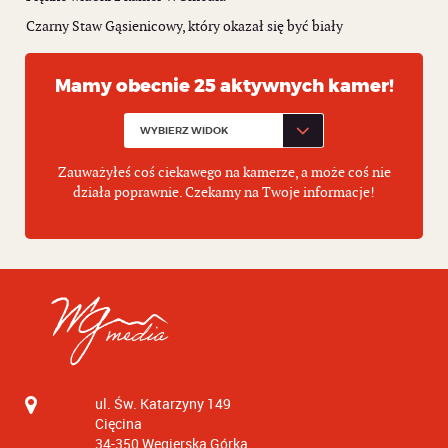
Czarny Staw Gąsienicowy, który okazał się być biały
Mamy obecnie 25 aktywnych kamer!
Zauważyłeś coś ciekawego na kamerze, a może coś nie
działa poprawnie. Czekamy na Twoje informacje!
ul. Św. Katarzyny 149
Cięcina
34-350
Węgierska Górka