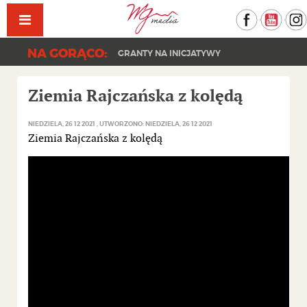
Facebook
YouT
NA GORĄCO:
GRANTY NA INICJATYWY
Ziemia Rajczańska z kolędą
NIEDZIELA, 26 12 2021
UTWORZONO: NIEDZIELA, 26 12 2021
Ziemia Rajczańska z kolędą