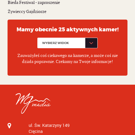
Bieda Festiwal - zaproszenie
Żywieccy Gajdziorze
Mamy obecnie 25 aktywnych kamer!
Zauważyłeś coś ciekawego na kamerze, a może coś nie
działa poprawnie. Czekamy na Twoje informacje!
ul. Św. Katarzyny 149
Cięcina