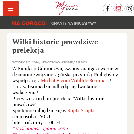
Facebook
YouT
NA GORĄCO:
GRANTY NA INICJATYWY
Wilki historie prawdziwe -
prelekcja
WTOREK, 12 11 2024
UTWORZONO: WTOREK, 12 11 2024
W Fundacji Górom zwiększamy zaangażowanie w
działania związane z górską przyrodą. Podjęliśmy
współpracę z
Michał Figura
Wildlife Seminars
!
I już w listopadzie odbędą się dwa fajne
wydarzenia!
Pierwsze z nich to prelekcja "Wilki, historie
prawdziwe".
Spotkanie odbędzie się w
Sopki Stopki
cena osoba - 50 zł
bilet rodzinny - 100 zł
* ilość miejsc ograniczona