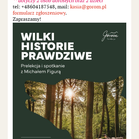
** dotyczy 2 osób dorosłych oraz 2 dzieci
tel: +48604187548, mail:
kasia@gorom.pl
formularz zgłoszeniowy
.
Zapraszamy!