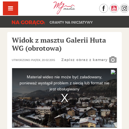
Facebook
YouT
NA GORĄCO:
GRANTY NA INICJATYWY
Widok z masztu Galerii Huta
WG (obrotowa)
Zapisz obraz z kamery
UTWORZONO: PIĄTEK, 20 02 2015
This
is
a
Materiał wideo nie może być załadowany,
modal
window.
ponieważ wystąpił problem z siecią lub format nie
jest obsługiwany