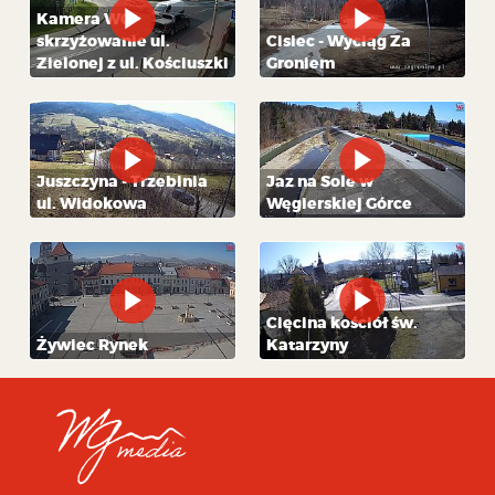
Kamera WG -
skrzyżowanie ul.
Cisiec - Wyciąg Za
Zielonej z ul. Kościuszki
Groniem
Juszczyna - Trzebinia
Jaz na Sole w
ul. Widokowa
Węgierskiej Górce
Cięcina kościół św.
Żywiec Rynek
Katarzyny