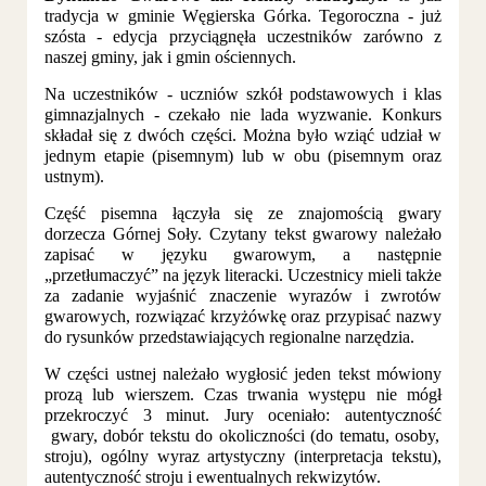
tradycja w gminie Węgierska Górka. Tegoroczna - już
szósta - edycja przyciągnęła uczestników zarówno z
naszej gminy, jak i gmin ościennych.
Na uczestników - uczniów szkół podstawowych i klas
gimnazjalnych - czekało nie lada wyzwanie. Konkurs
składał się z dwóch części. Można było wziąć udział w
jednym etapie (pisemnym) lub w obu (pisemnym oraz
ustnym).
Część pisemna łączyła się ze znajomością gwary
dorzecza Górnej Soły. Czytany tekst gwarowy należało
zapisać w języku gwarowym, a następnie
„przetłumaczyć” na język literacki. Uczestnicy mieli także
za zadanie wyjaśnić znaczenie wyrazów i zwrotów
gwarowych, rozwiązać krzyżówkę oraz przypisać nazwy
do rysunków przedstawiających regionalne narzędzia.
W części ustnej należało wygłosić jeden tekst mówiony
prozą lub wierszem. Czas trwania występu nie mógł
przekroczyć 3 minut. Jury oceniało: autentyczność
gwary, dobór tekstu do okoliczności (do tematu, osoby,
stroju), ogólny wyraz artystyczny (interpretacja tekstu),
autentyczność stroju i ewentualnych rekwizytów.