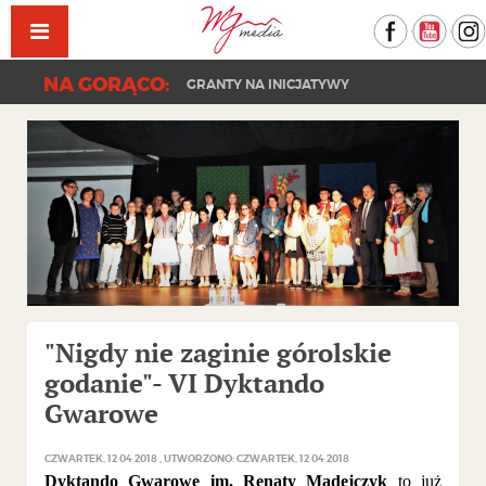
Facebook
YouT
NA GORĄCO:
GRANTY NA INICJATYWY
"Nigdy nie zaginie górolskie
godanie"- VI Dyktando
Gwarowe
CZWARTEK, 12 04 2018
UTWORZONO: CZWARTEK, 12 04 2018
Dyktando Gwarowe
im. Renaty Madejczyk
to już