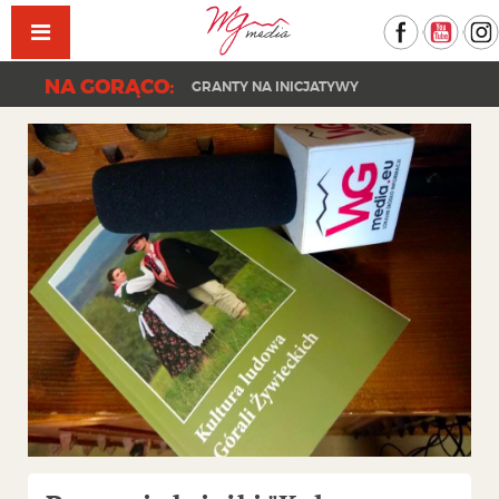
Facebook
YouT
NA GORĄCO:
GRANTY NA INICJATYWY