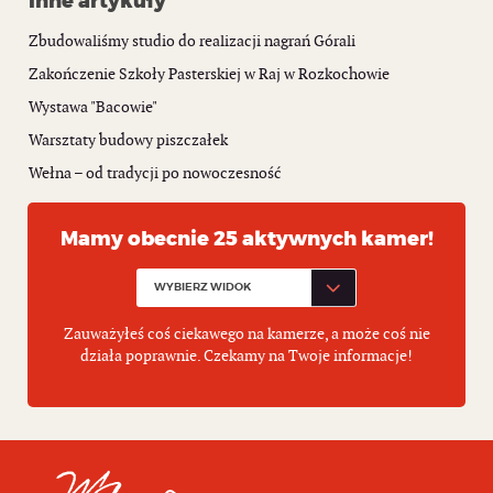
Inne artykuły
Zbudowaliśmy studio do realizacji nagrań Górali
Zakończenie Szkoły Pasterskiej w Raj w Rozkochowie
Wystawa "Bacowie"
Warsztaty budowy piszczałek
Wełna – od tradycji po nowoczesność
Mamy obecnie 25 aktywnych kamer!
Zauważyłeś coś ciekawego na kamerze, a może coś nie
działa poprawnie. Czekamy na Twoje informacje!