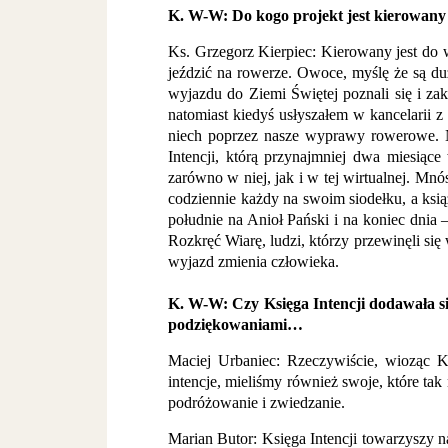
K. W-W: Do kogo projekt jest kierowany 
Ks. Grzegorz Kierpiec: Kierowany jest do 
jeździć na rowerze. Owoce, myślę że są d
wyjazdu do Ziemi Świętej poznali się i zak
natomiast kiedyś usłyszałem w kancelarii z 
niech poprzez nasze wyprawy rowerowe. Na 
Intencji, którą przynajmniej dwa miesiąc
zarówno w niej, jak i w tej wirtualnej. Mn
codziennie każdy na swoim siodełku, a ksią
południe na Anioł Pański i na koniec dnia
Rozkręć Wiarę, ludzi, którzy przewinęli się 
wyjazd zmienia człowieka.
K. W-W: Czy Księga Intencji dodawała sił
podziękowaniami…
Maciej Urbaniec: Rzeczywiście, wioząc K
intencje, mieliśmy również swoje, które tak
podróżowanie i zwiedzanie.
Marian Butor: Księga Intencji towarzyszy