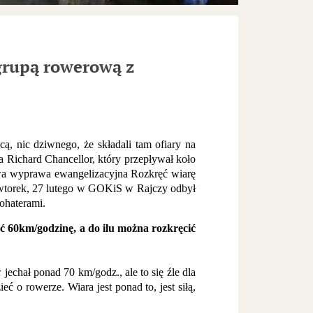
 grupą rowerową z
ą, nic dziwnego, że składali tam ofiary na
 Richard Chancellor, który przepływał koło
rowa wyprawa ewangelizacyjna Rozkręć wiarę
wtorek, 27 lutego w GOKiS w Rajczy odbył
ohaterami.
 60km/godzinę, a do ilu można rozkręcić
echał ponad 70 km/godz., ale to się źle dla
 o rowerze. Wiara jest ponad to, jest siłą,