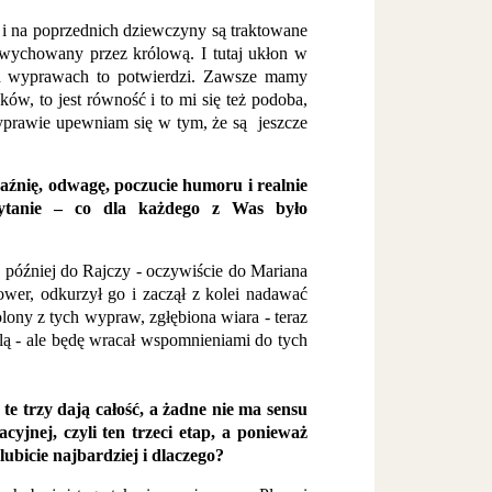
 i na poprzednich dziewczyny są traktowane
t wychowany przez królową. I tutaj ukłon w
ch wyprawach to potwierdzi. Zawsze mamy
ów, to jest równość i to mi się też podoba,
yprawie upewniam się w tym, że są jeszcze
aźnię, odwagę, poczucie humoru i realnie
 pytanie – co dla każdego z Was było
, później do Rajczy - oczywiście do Mariana
ower, odkurzył go i zaczął z kolei nadawać
olony z tych wypraw, zgłębiona wiara - teraz
lą - ale będę wracał wspomnieniami do tych
e trzy dają całość, a żadne nie ma sensu
jnej, czyli ten trzeci etap, a ponieważ
ubicie najbardziej i dlaczego?