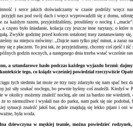
inność i serce jakich doświadczamy w czasie podróży wręcz nas
zyjęli nas pod swój dach i wręcz wyprowadzili się z domu, udostępn
e za każdym razem, przyjeżdżaliśmy, prosiliśmy o nocleg i ,,macie
a często było śniadanie, kolacja czy jeszcze inne rarytasy, o które 
egułą. Zwykle godzinę przed końcem ustalonej trasy zastanawiamy się, 
steśmy na miejscu mówimy: ,,Dajcie nam tylko pięć minut, a zaraz nas
y się z płaczem. To jest tak, że przyjeżdżamy, chcemy coś zjeść i iść 
óźnych godzin nocnych, a następnego dnia trzeba wstać wcześnie rano 
anu, a sztandarowe hasło podczas każdego wyjazdu brzmi: dajmy 
ntekście tego, co ksiądz wcześniej powiedział rzeczywiście Op
ągu tych siedmiu lat może ze trzy razy zdarzyło się nam spać bez d
iśmy już siły szukać noclegu, bo pewnie byśmy coś znaleźli. Kiedyś w P
e w okolicy możemy znaleźć nocleg, ale oni za bardzo nie wiedzieli,
, że to niemożliwe i wysłali nas do parku, nam park się nie podobał, 
j sytuacji znaleźć jakiś bar, gdzie znajdują się lekko pijani i oni
o ważne, była woda.
a dziewczyna w męskiej teamie, można powiedzieć rodzynek, 