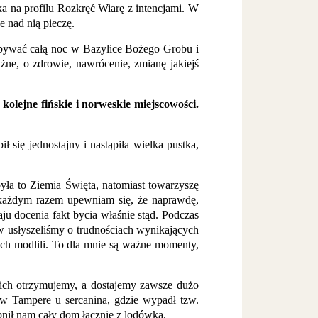
dka na profilu Rozkręć Wiarę z intencjami. W
e nad nią pieczę.
ebywać całą noc w Bazylice Bożego Grobu i
żne, o zdrowie, nawrócenie, zmianę jakiejś
kolejne fińskie i norweskie miejscowości.
 się jednostajny i nastąpiła wielka pustka,
ła to Ziemia Święta, natomiast towarzyszę
 każdym razem upewniam się, że naprawdę,
ju docenia fakt bycia właśnie stąd. Podczas
w usłyszeliśmy o trudnościach wynikających
ich modlili. To dla mnie są ważne momenty,
 nich otrzymujemy, a dostajemy zawsze dużo
 w Tampere u sercanina, gdzie wypadł tzw.
pnił nam cały dom łącznie z lodówką.