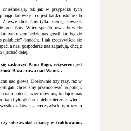
 onieśmielają, tak jak w przypadku tych
iając lodówkę - co jest bardzo istotne dla
”. Zawsze chcieliśmy tylko ziemię, kawałek
nie prosiliśmy. W ten sposób powstało wiele
kto tym razem będzie nas gościł, kto będzie
 polubicie” (śmiech). I tak rzeczywiście się
spać, a nasi gospodarze nas zagadują, chcą z
i jechać dalej.
się zaskoczyć Panu Bogu, reżyserem jest
atrzność Boża czuwa nad Wami…
achu nad głową. Dosłownie trzy razy, raz w
ortugalii chcieliśmy przenocować na policji,
 co nam polecić, więc mówimy, to dajcie nas
bo tam było głośno i niebezpiecznie, więc –
 wszystko załatwią – rzeczywiście tym razem
czy odczuwałaś różnicę w traktowaniu,