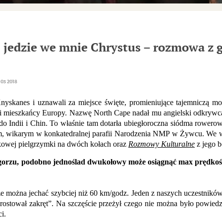
le jedzie we mnie Chrystus – rozmowa z
03 2018
skanes i uznawali za miejsce święte, promieniujące tajemniczą moc
ali mieszkańcy Europy. Nazwę North Cape nadał mu angielski odkrywca
 do Indii i Chin. To właśnie tam dotarła ubiegłoroczna siódma rowe
, wikarym w konkatedralnej parafii Narodzenia NMP w Żywcu. We 
tkowej pielgrzymki na dwóch kołach oraz
Rozmowy Kulturalne
z jego b
orzu, podobno jednoślad dwukołowy może osiągnąć max prędkość
e można jechać szybciej niż 60 km/godz. Jeden z naszych uczestników j
stował zakręt”. Na szczęście przeżył czego nie można było powiedzieć
i.