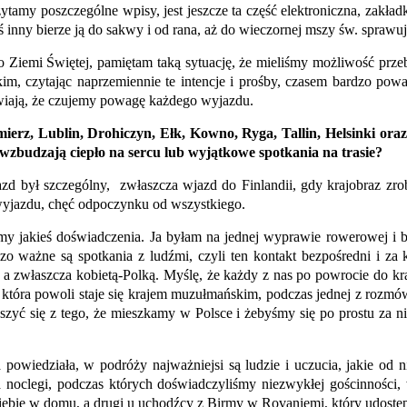
ytamy poszczególne wpisy, jest jeszcze ta część elektroniczna, zakła
inny bierze ją do sakwy i od rana, aż do wieczornej mszy św. sprawuj
o Ziemi Świętej, pamiętam taką sytuację, że mieliśmy możliwość prz
im, czytając naprzemiennie te intencje i prośby, czasem bardzo powa
rawiają, że czujemy powagę każdego wyjazdu.
erz, Lublin, Drohiczyn, Ełk, Kowno, Ryga, Tallin, Helsinki oraz 
e wzbudzają ciepło na sercu lub wyjątkowe spotkania na trasie?
d był szczególny, zwłaszcza wjazd do Finlandii, gdy krajobraz zrobił
o wyjazdu, chęć odpoczynku od wszystkiego.
 jakieś doświadczenia. Ja byłam na jednej wyprawie rowerowej i by
 ważne są spotkania z ludźmi, czyli ten kontakt bezpośredni i za
m a zwłaszcza kobietą-Polką. Myślę, że każdy z nas po powrocie do kra
która powoli staje się krajem muzułmańskim, podczas jednej z rozmó
eszyć się z tego, że mieszkamy w Polsce i żebyśmy się po prostu za n
powiedziała, w podróży najważniejsi są ludzie i uczucia, jakie od
 noclegi, podczas których doświadczyliśmy niezwykłej gościnności,
siebie w domu, a drugi u uchodźcy z Birmy w Rovaniemi, który udostę