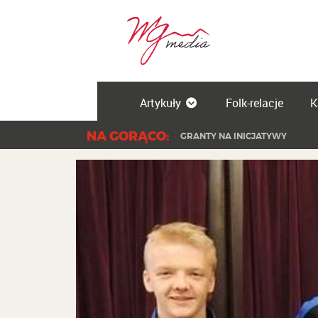
Artykuły
Folk-relacje
K
NA GORĄCO:
GRANTY NA INICJATYWY