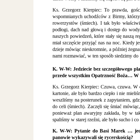
Ks. Grzegorz Kierpiec: To prawda, gośc
wspomnianych uchodźców z Birmy, którzy pr
rowerzystów (śmiech). I tak było właściwi
podłogi, dach nad głową i dostęp do wody, 
naszych powiedzeń, które stały się naszą r
miał szczęście przyjąć nas na noc. Kiedy je
dzieje mówiąc nieskromnie, a później żegnam
nami rozmawiać, w ten sposób siedzimy do p
K. W-W: Jedziecie bez szczegółowego pl
przede wszystkim Opatrzność Boża… W ko
Ks. Grzegorz Kierpiec: Czuwa, czuwa. W ci
kartonie, ale było bardzo ciepło i nie miel
weszliśmy na posterunek z zapytaniem, gdzi
do celi (śmiech). Zaczęli się śmiać mówiąc
ponieważ plan awaryjny zakłada, by w takie
spaliśmy w starej rzeźni, ale było sucho i c
K. W-W: Pytanie do Basi Marek … jedn
panowie wykazywali się rycerskością?