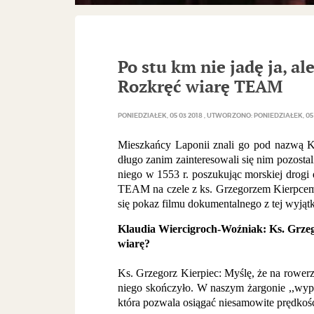
Po stu km nie jadę ja, a
Rozkręć wiarę TEAM
PONIEDZIAŁEK, 05 03 2018
UTWORZONO: PONIEDZIAŁEK, 05 
Mieszkańcy Laponii znali go pod nazwą Kny
długo zanim zainteresowali się nim pozost
niego w 1553 r. poszukując morskiej drogi
TEAM na czele z ks. Grzegorzem Kierpcem
się pokaz filmu dokumentalnego z tej wyją
Klaudia Wiercigroch-Woźniak: Ks. Grzeg
wiarę?
Ks. Grzegorz Kierpiec: Myślę, że na rowerz
niego skończyło. W naszym żargonie ,,wypro
która pozwala osiągać niesamowite prędkośc