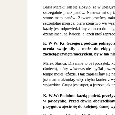
Basia Marek: Tak się złożyło, że w ubiegł
szczególnie przez panów. Nasuwa mi się ta
stronę mam panów. Zawsze jesteśmy trak
szczególne miejsca, pierwszeństwo we wszys
każdy jest odpowiedzialny za to co do ni
dżentelmeni na świecie, a jeżeli ktoś zapr
K. W-W: Ks. Grzegorz podczas jednego ze
ocenia swoje siły - może do ekipy d
zachętą/przynętą/haczykiem, by w tak ni
Marek Stasica: Dla mnie to był początek, k
(śmiech), który wówczas nie myślał jeszcz
tempo mojej jeździe. I tak zapisaliśmy się 
już mam małżonkę, więc chyba koniec z wyp
wyjazdów. Grupa jest super, a jeszcze jak pr
K. W-W: Podobno każdą podróż przeżywa s
w pojedynkę. Przed chwilą obejrzeliśmy
przygotowujecie się do kolejnej, ósmej 