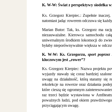
K. W-W: Świat z perspektywy siodełka w
Ks. Grzegorz Kierpiec.: Zupełnie inaczej
natomiast jadąc rowerem odczuwa się każdy s
Marian Butor: Tak, ks. Grzegorz ma rac
niezauważalne. Kierowca samochodu całą
uniwersalnym środkiem lokomocji do zwiedz
byłaby nieporównywalnie większa w odczuw
K. W-W: Ks. Grzegorzu,
sport poprzez
kluczowym jest ,,rower”?
Ks. Grzegorz Kierpiec: Nazwa projektu po
wyjazdy stawały się coraz bardziej szalo
uwagę na działalność, którą staramy się 
rekolekcje na rowerze oraz działania pode
które cieszą się ogromnym zainteresowanie
raz trzeci będzie wystawiona w Amfitea
poważnych ludzi, pod okiem prawdziwego r
przyciągającym uwagę.