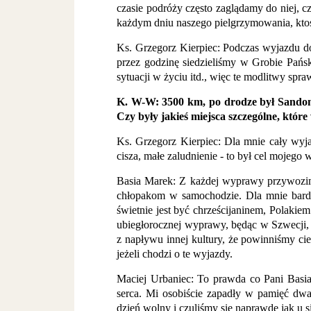
czasie podróży często zaglądamy do niej, cz
każdym dniu naszego pielgrzymowania, ktoś 
Ks. Grzegorz Kierpiec: Podczas wyjazdu d
przez godzinę siedzieliśmy w Grobie Pańsk
sytuacji w życiu itd., więc te modlitwy sp
K. W-W: 3500 km,
po drodze był Sandomi
Czy były jakieś miejsca szczególne, któr
Ks. Grzegorz Kierpiec: Dla mnie cały wyjaz
cisza, małe zaludnienie - to był cel mojeg
Basia Marek: Z każdej wyprawy przywozimy
chłopakom w samochodzie. Dla mnie bardzo
świetnie jest być chrześcijaninem, Polakie
ubiegłorocznej wyprawy, będąc w Szwecji, 
z napływu innej kultury, że powinniśmy ci
jeżeli chodzi o te wyjazdy.
Maciej Urbaniec: To prawda co Pani Basia 
serca. Mi osobiście zapadły w pamięć dwa
dzień wolny i czuliśmy się naprawdę jak u 