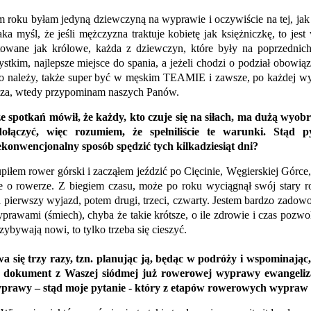
ym roku byłam jedyną dziewczyną na wyprawie i oczywiście na tej, jak
ka myśl, że jeśli mężczyzna traktuje kobietę jak księżniczkę, to jes
towane jak królowe, każda z dziewczyn, które były na poprzedni
tkim, najlepsze miejsce do spania, a jeżeli chodzi o podział obowiązk
ego należy, także super być w męskim TEAMIE i zawsze, po każdej w
zecza, wtedy przypominam naszych Panów.
 spotkań mówił, że każdy, kto czuje się na siłach, ma dużą wyobr
ołączyć, więc rozumiem, że spełniliście te warunki. Stąd
ekonwencjonalny sposób spędzić tych kilkadziesiąt dni?
upiłem rower górski i zacząłem jeździć po Cięcinie, Węgierskiej Górce
e o rowerze. Z biegiem czasu, może po roku wyciągnął swój stary r
na pierwszy wyjazd, potem drugi, trzeci, czwarty. Jestem bardzo zadow
rawami (śmiech), chyba że takie krótsze, o ile zdrowie i czas pozwo
zybywają nowi, to tylko trzeba się cieszyć.
ię trzy razy, tzn. planując ją, będąc w podróży i wspominając, t
 dokument z Waszej siódmej już rowerowej wyprawy ewangelizacy
wyprawy – stąd moje pytanie - który z etapów rowerowych wypraw l