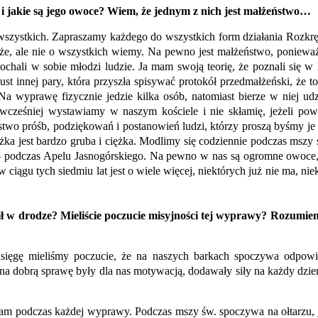
i jakie są jego owoce? Wiem, że jednym z nich jest małżeństwo…
wszystkich. Zapraszamy każdego do wszystkich form działania Rozkręć
uże, ale nie o wszystkich wiemy. Na pewno jest małżeństwo, poniewa
ochali w sobie młodzi ludzie. Ja mam swoją teorię, że poznali się w 
ust innej pary, która przyszła spisywać protokół przedmałżeński, że 
wyprawę fizycznie jedzie kilka osób, natomiast bierze w niej udzia
e wcześniej wystawiamy w naszym kościele i nie skłamię, jeżeli pow
óstwo próśb, podziękowań i postanowień ludzi, którzy proszą byśmy je
żka jest bardzo gruba i ciężka. Modlimy się codziennie podczas mszy
 – podczas Apelu Jasnogórskiego. Na pewno w nas są ogromne owoce, 
w ciągu tych siedmiu lat jest o wiele więcej, niektórych już nie ma, ni
 w drodze? Mieliście poczucie misyjności tej wyprawy? Rozumiem, 
sięgę mieliśmy poczucie, że na naszych barkach spoczywa odpowie
 na dobrą sprawę były dla nas motywacją, dodawały siły na każdy dzie
 nam podczas każdej wyprawy. Podczas mszy św. spoczywa na ołtarzu,