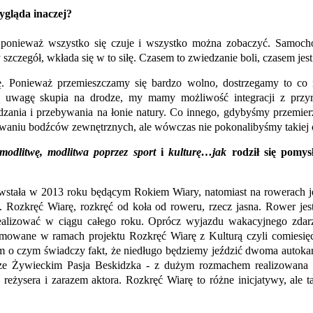
ygląda inaczej?
, ponieważ wszystko się czuje i wszystko można zobaczyć. Samocho
zczegół, wkłada się w to siłę. Czasem to zwiedzanie boli, czasem jes
ję. Ponieważ przemieszczamy się bardzo wolno, dostrzegamy to co
 uwagę skupia na drodze, my mamy możliwość integracji z przyro
ania i przebywania na łonie natury. Co innego, gdybyśmy przemierz
aniu bodźców zewnętrznych, ale wówczas nie pokonalibyśmy takiej od
 modlitwę, modlitwa poprzez sport
i
kulturę…jak
rodził się pomys
wstała w 2013 roku będącym Rokiem Wiary, natomiast na rowerach jeź
ne. Rozkręć Wiarę, rozkręć od koła od roweru, rzecz jasna. Rower j
realizować w ciągu całego roku. Oprócz wyjazdu wakacyjnego zdarza
jmowane w ramach projektu Rozkręć Wiarę z Kulturą czyli comiesięcz
m o czym świadczy fakt, że niedługo będziemy jeździć dwoma autoka
trze Żywieckim Pasja Beskidzka - z dużym rozmachem realizowana 
eżysera i zarazem aktora. Rozkręć Wiarę to różne inicjatywy, ale 