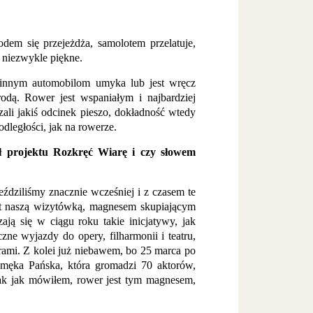
dem się przejeżdża, samolotem przelatuje,
t niezwykle piękne.
 innym automobilom umyka lub jest wręcz
dą. Rower jest wspaniałym i najbardziej
ali jakiś odcinek pieszo, dokładność wtedy
ległości, jak na rowerze.
ł projektu Rozkręć Wiarę i czy słowem
dziliśmy znacznie wcześniej i z czasem te
est naszą wizytówką, magnesem skupiającym
ją się w ciągu roku takie inicjatywy, jak
ne wyjazdy do opery, filharmonii i teatru,
rami. Z kolei już niebawem, bo 25 marca po
męka Pańska, która gromadzi 70 aktorów,
tak jak mówiłem, rower jest tym magnesem,