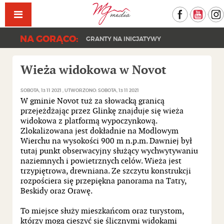
Facebook
YouT
NA GORĄCO:
GRANTY NA INICJATYWY
Wieża widokowa w Novot
SOBOTA, 13 11 2021
UTWORZONO: SOBOTA, 13 11 2021
W gminie Novot tuż za słowacką granicą
przejeżdżając przez Glinkę znajduje się wieża
widokowa z platformą wypoczynkową.
Zlokalizowana jest dokładnie na Modlowym
Wierchu na wysokości 900 m n.p.m. Dawniej był
tutaj punkt obserwacyjny służący wychwytywaniu
naziemnych i powietrznych celów. Wieża jest
trzypiętrowa, drewniana. Ze szczytu konstrukcji
rozpościera się przepiękna panorama na Tatry,
Beskidy oraz Orawę.
To miejsce służy mieszkańcom oraz turystom,
którzy mogą cieszyć się ślicznymi widokami