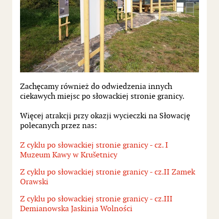
Zachęcamy również do odwiedzenia innych
ciekawych miejsc po słowackiej stronie granicy.
Więcej atrakcji przy okazji wycieczki na Słowację
polecanych przez nas:
Z cyklu po słowackiej stronie granicy - cz. I
Muzeum Kawy w Krušetnicy
Z cyklu po słowackiej stronie granicy - cz.II Zamek
Orawski
Z cyklu po słowackiej stronie granicy - cz.III
Demianowska Jaskinia Wolności